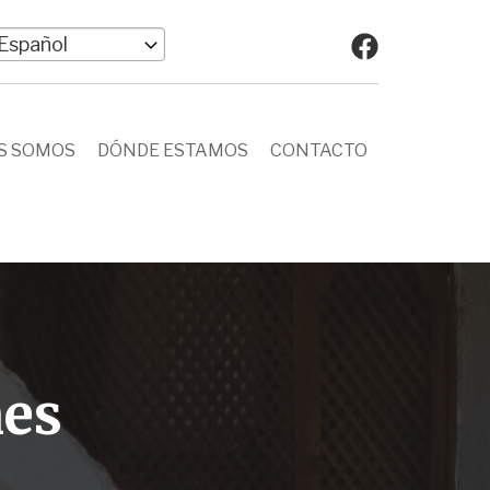
elect
our
anguage
S SOMOS
DÓNDE ESTAMOS
CONTACTO
nes