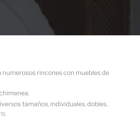
n numerosos rincones con muebles de
chimenea.
iversos tamaños, individuales, dobles,
ro.