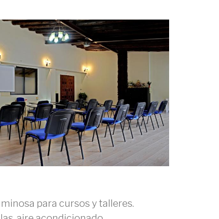
minosa para cursos y talleres.
las, aire acondicionado...