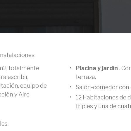
instalaciones:
0m2, totalmente
Piscina y jardín
. Co
a escribir,
terraza.
tación, equipo de
Salón-comedor con 
cción y Aire
12 Habitaciones de d
triples y una de cuat
les.