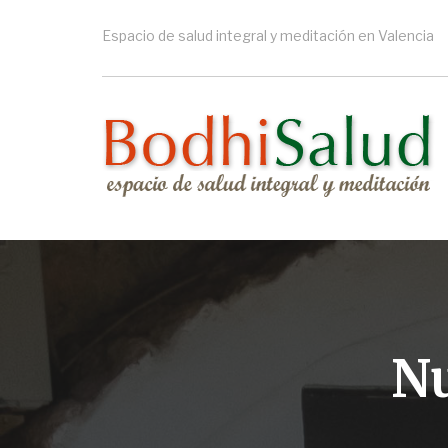
Pasar
al
Espacio de salud integral y meditación en Valencia
contenido
principal
Nu