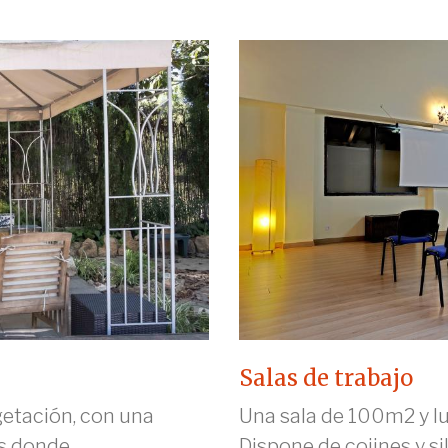
Salas de trabajo
etación, con una
Una sala de 100m2 y lu
 donde...
Dispone de cojines y sil