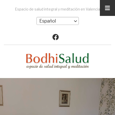
Pasar
al
Espacio de salud integral y meditación en Valencia
contenido
Select
principal
your
language