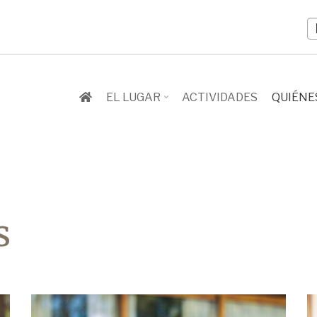
S
y
l
EL LUGAR
ACTIVIDADES
QUIÉNE
s