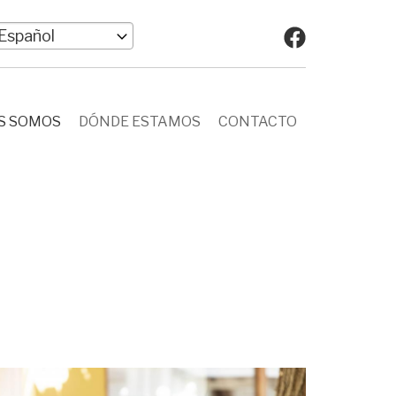
elect
our
anguage
S SOMOS
DÓNDE ESTAMOS
CONTACTO