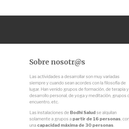
Sobre nosotr@s
Las actividades a desarrollar son muy variadas
siempre y cuando sean acordes con la filosofía de
lugar. Han venido grupos de formación, de terapia y
desarrollo personal, de yoga y meditación, grupos 
encuentro, etc.
Las instalaciones de
Bodhi Salud
se alquilan
solamente a grupos a
partir de 16 personas
, co
una
capacidad máxima de 30 personas
.