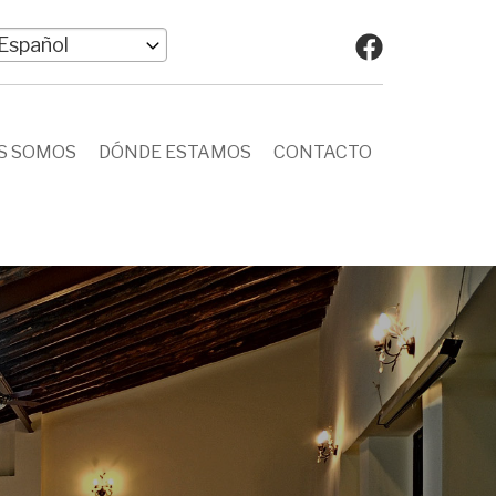
elect
our
anguage
S SOMOS
DÓNDE ESTAMOS
CONTACTO