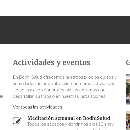
Actividades y eventos
G
En Bodhi Salud ofrecemos nuestros propios cursos y
actividades abiertas al público, así como actividades
llevadas a cabo por profesionales externos que
de
desarrollan su trabajo en nuestras instalaciones.
Ver todas las actividades
Meditación semanal en BodhiSalud
n
Todos los sábados y domingos a las 19h hay