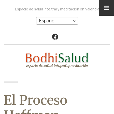
Pasar
al
Espacio de salud integral y meditación en Valencia
contenido
Select
principal
your
language
A-
A+
0%
read
El Proceso