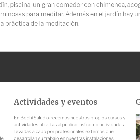
ín, piscina, un gran comedor con chimenea, acoge
luminosas para meditar. Además en el jardín hay
a práctica de la meditación.
Actividades y eventos
G
En Bodhi Salud ofrecemos nuestros propios cursos y
actividades abiertas al público, así como actividades
llevadas a cabo por profesionales externos que
de
desarrollan su trabajo en nuestras instalaciones.