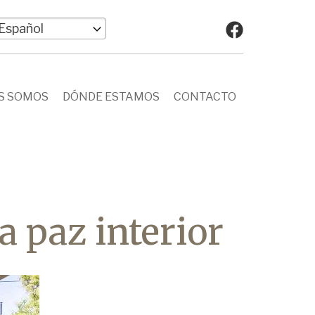
elect
our
anguage
S SOMOS
DÓNDE ESTAMOS
CONTACTO
a paz interior